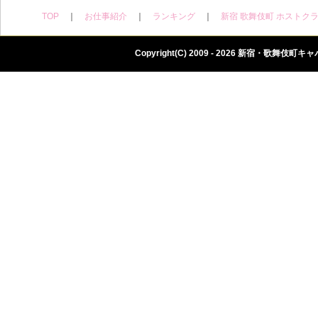
TOP
｜
お仕事紹介
｜
ランキング
｜
新宿 歌舞伎町 ホストク
Copyright(C) 2009 -
2026 新宿・歌舞伎町キャバク