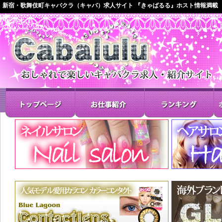
新宿・歌舞伎町キャバクラ（キャバ）求人サイト 『きゃばるる』ホスト情報満載